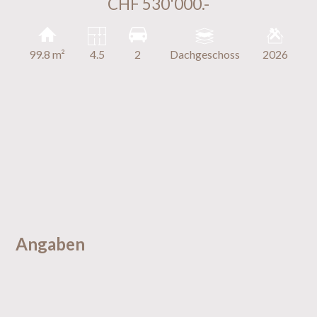
CHF 530'000.-
99.8 m²
4.5
2
Dachgeschoss
2026
Angaben