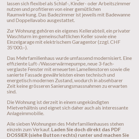
lassen sich flexibel als Schlaf-, Kinder- oder Arbeitszimmer
nutzen und profitieren von einer gemütlichen
Raumwirkung. Das Badezimmer ist jeweils mit Badewanne
und Doppellavabo ausgestattet.
Zur Wohnung gehören ein eigenes Kellerabteil, ein privater
Waschturm im gemeinschaftlichen Keller sowie eine
Einzelgarage mit elektrischem Garagentor (zzgl. CHF
35'000.–).
Das Mehrfamilienhaus wurde umfassend modernisiert. Eine
effiziente Luft-/Wasserwärmepumpe, neue 3-fach-
verglaste Fenster mit erneuerten Lamellenstoren sowie die
sanierte Fassade gewährleisten einen technisch und
energetisch modernen Zustand, wodurch in absehbarer
Zeit keine grösseren Sanierungsmassnahmen zu erwarten
sind.
Die Wohnung ist derzeit in einem ungekündigten
Mietverhältnis und eignet sich daher auch als interessante
Anlageimmobilie.
Alle sieben Wohnungen des Mehrfamilienhauses stehen
einzeln zum Verkauf.
Laden Sie doch direkt das PDF
DOSSIER (siehe Button rechts) runter und machen Sie