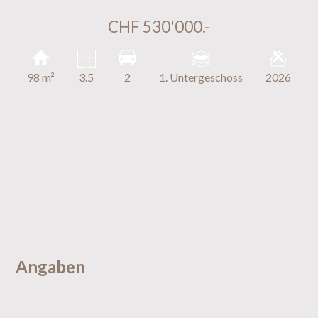
CHF 530'000.-
98 m²
3.5
2
1. Untergeschoss
2026
Angaben