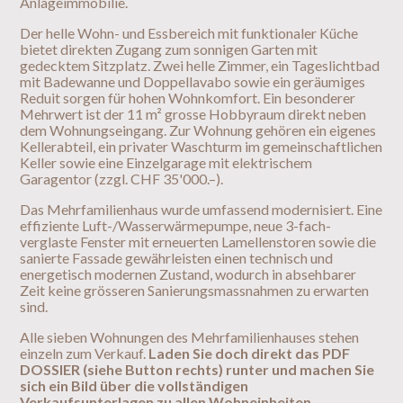
Anlageimmobilie.
Der helle Wohn- und Essbereich mit funktionaler Küche
bietet direkten Zugang zum sonnigen Garten mit
gedecktem Sitzplatz. Zwei helle Zimmer, ein Tageslichtbad
mit Badewanne und Doppellavabo sowie ein geräumiges
Reduit sorgen für hohen Wohnkomfort. Ein besonderer
Mehrwert ist der 11 m² grosse Hobbyraum direkt neben
dem Wohnungseingang. Zur Wohnung gehören ein eigenes
Kellerabteil, ein privater Waschturm im gemeinschaftlichen
Keller sowie eine Einzelgarage mit elektrischem
Garagentor (zzgl. CHF 35'000.–).
Das Mehrfamilienhaus wurde umfassend modernisiert. Eine
effiziente Luft-/Wasserwärmepumpe, neue 3-fach-
verglaste Fenster mit erneuerten Lamellenstoren sowie die
sanierte Fassade gewährleisten einen technisch und
energetisch modernen Zustand, wodurch in absehbarer
Zeit keine grösseren Sanierungsmassnahmen zu erwarten
sind.
Alle sieben Wohnungen des Mehrfamilienhauses stehen
einzeln zum Verkauf.
Laden Sie doch direkt das PDF
DOSSIER (siehe Button rechts) runter und machen Sie
sich ein Bild über die vollständigen
Verkaufsunterlagen zu allen Wohneinheiten.