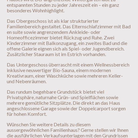
entspannten Stunden zu jeder Jahreszeit ein
–
ein ganz
besonderes Wohnhighlight.
Das Obergeschoss ist als klar strukturierter
Familienbereich gestaltet. Das Elternschlafzimmer mit Bad
en suite sowie angrenzendem Ankleide- oder
Homeofficezimmer bietet Rückzug und Ruhe. Zwei
Kinderzimmer mit Balkonzugang, ein zweites Bad und die
offene Galerie eignen sich als Spiel- oder Jugendbereich.
Zusätzlicher Stauraum ist im Estrich vorhanden.
Das Untergeschoss überrascht mit einem Wellnessbereich
inklusive neuwertiger Bio-Sauna, einem modernen
Kreativraum, einer Waschküche sowie mehreren Keller-
und Nebenräumen.
Das rundum begehbare Grundstück bietet viel
Privatsphäre, naturnahe Grün- und Spielflächen sowie
mehrere gemütliche Sitzplätze. Die direkt an das Haus
angeschlossene Garage sowie der Doppelcarport sorgen
für hohen Komfort.
Wünschen Sie weitere Details zu diesem
aussergewöhnlichen Familienhaus? Gerne stellen wir Ihnen
die ausführlichen Verkaufsunterlagen mit den Grundrissen