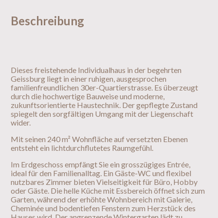
Beschreibung
Dieses freistehende Individualhaus in der begehrten
Geissburg liegt in einer ruhigen, ausgesprochen
familienfreundlichen 30er-Quartierstrasse. Es überzeugt
durch die hochwertige Bauweise und moderne,
zukunftsorientierte Haustechnik. Der gepflegte Zustand
spiegelt den sorgfältigen Umgang mit der Liegenschaft
wider.
Mit seinen 240 m² Wohnfläche auf versetzten Ebenen
entsteht ein lichtdurchflutetes Raumgefühl.
Im Erdgeschoss empfängt Sie ein grosszügiges Entrée,
ideal für den Familienalltag. Ein Gäste-WC und flexibel
nutzbares Zimmer bieten Vielseitigkeit für Büro, Hobby
oder Gäste. Die helle Küche mit Essbereich öffnet sich zum
Garten, während der erhöhte Wohnbereich mit Galerie,
Cheminée und bodentiefen Fenstern zum Herzstück des
Hauses wird. Der angrenzende Wintergarten lädt zu