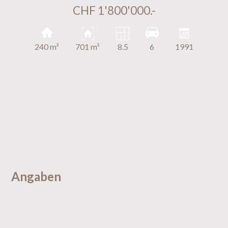
CHF 1'800'000.-
240 m²
701 m²
8.5
6
1991
Angaben